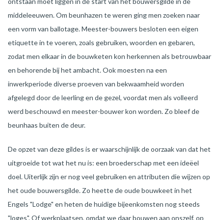
ontstaan moet liggen in de start van het bouwersgilde in de
middeleeuwen. Om beunhazen te weren ging men zoeken naar
een vorm van ballotage. Meester-bouwers besloten een eigen
etiquette in te voeren, zoals gebruiken, woorden en gebaren,
zodat men elkaar in de bouwketen kon herkennen als betrouwbaar
en behorende bij het ambacht. Ook moesten na een
inwerkperiode diverse proeven van bekwaamheid worden
afgelegd door de leerling en de gezel, voordat men als volleerd
werd beschouwd en meester-bouwer kon worden. Zo bleef de
beunhaas buiten de deur.
De opzet van deze gildes is er waarschijnlijk de oorzaak van dat het
uitgroeide tot wat het nu is: een broederschap met een ideëel
doel. Uiterlijk zijn er nog veel gebruiken en attributen die wijzen op
het oude bouwersgilde. Zo heette de oude bouwkeet in het
Engels "Lodge" en heten de huidige bijeenkomsten nog steeds
"loges". Of werkplaatsen, omdat we daar bouwen aan onszelf, op